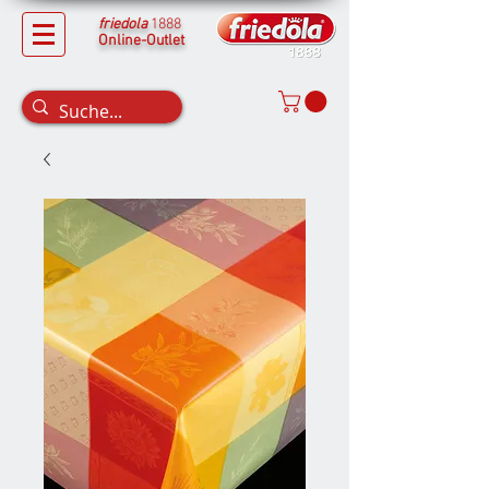
friedola
1888
Online-Outlet