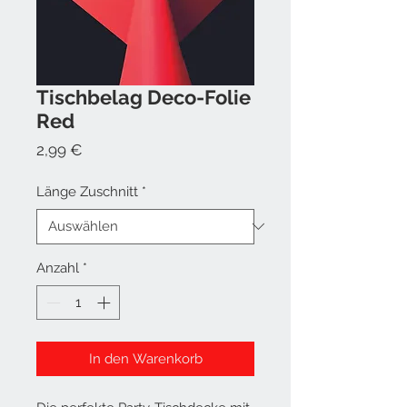
Tischbelag Deco-Folie
Red
Preis
2,99 €
Länge Zuschnitt
*
Anzahl
*
In den Warenkorb