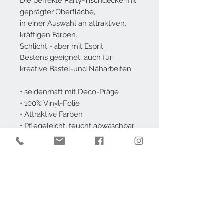
Die perfekte Party-Tischdecke mit
geprägter Oberfläche,
in einer Auswahl an attraktiven,
kräftigen Farben.
Schlicht - aber mit Esprit.
Bestens geeignet, auch für
kreative Bastel-und Näharbeiten.
• seidenmatt mit Deco-Präge
• 100% Vinyl-Folie
• Attraktive Farben
• Pflegeleicht, feucht abwaschbar
• Fleckunempfindlich
• Frei von Blei, Cadmium und AZO
Farbstoffen
Individueller Zuschnitt
Sie möchten diese Tischdecke in