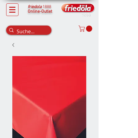
friedola
1888
Online-Outlet