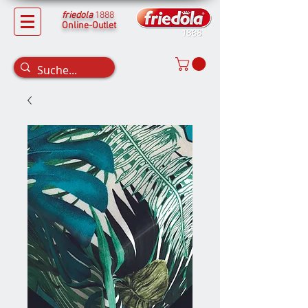
friedola
1888
Online-Outlet