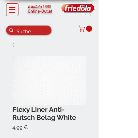
friedola
1888
Online-Outlet
Flexy Liner Anti-
Rutsch Belag White
Preis
4,99 €