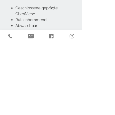
Geschlossene geprägte
Oberfläche
Rutschhemmend
Abwaschbar
Polstert und schützt
Waschbar bis 40 °C
Konfektionsbreite 50cm
AGB
Impressum
Datenschutz
Widerruf
Kontakt
Barrierefrei
Individueller Zuschnitt