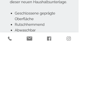
dieser neuen Haushaltsunterlage.
Geschlossene geprägte
Oberfläche
Rutschhemmend
Abwaschbar
Polstert und schützt
Waschbar bis 40 °C
Konfektionsbreite 50cm
AGB
Impressum
Datenschutz
Widerruf
Kontakt
Barrierefrei