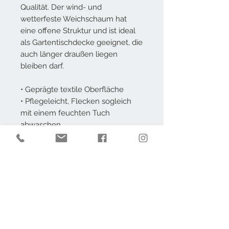
Qualität. Der wind- und
wetterfeste Weichschaum hat
eine offene Struktur und ist ideal
als Gartentischdecke geeignet, die
auch länger draußen liegen
bleiben darf.
• Geprägte textile Oberfläche
• Pflegeleicht, Flecken sogleich
mit einem feuchten Tuch
abwaschen
• Waschbar bei 40°C
• Verrottungsfest, ideal für den
Außenbereich
• Phthalatfrei – gemäß EU-
Richtlinie 2005/84/EG
• Frei von Blei, Cadmium und AZO
Farbstoffen