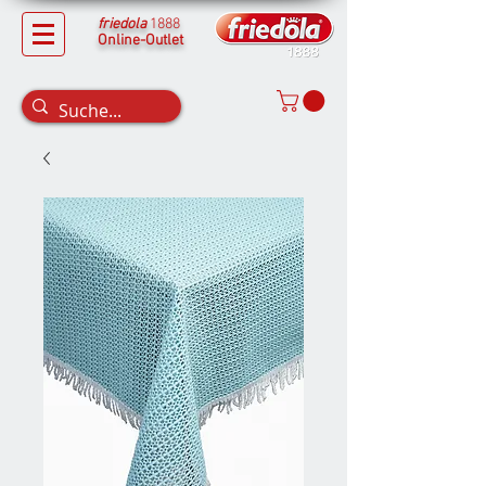
friedola
1888
Online-Outlet