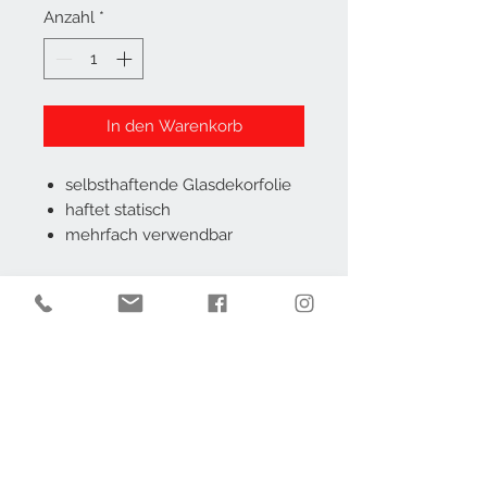
Anzahl
*
In den Warenkorb
selbsthaftende Glasdekorfolie
haftet statisch
mehrfach verwendbar
AGB
Impressum
Datenschutz
Widerruf
Kontakt
Barrierefrei