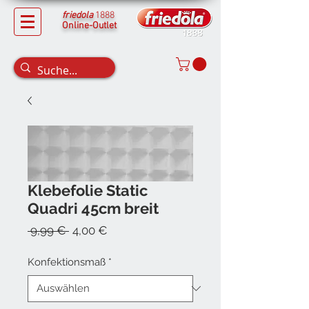
friedola
1888
Online-Outlet
Klebefolie Static
Quadri 45cm breit
Standardpreis
Sale-
 9,99 € 
4,00 €
Preis
Konfektionsmaß
*