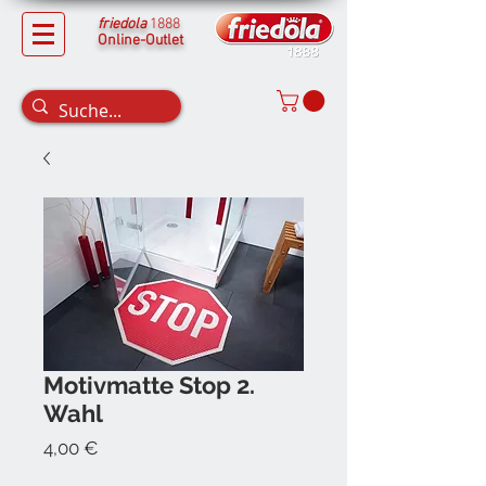
friedola
1888
Online-Outlet
Motivmatte Stop 2.
Wahl
Preis
4,00 €