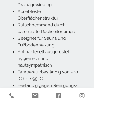
Drainagewirkung
Abriebfeste
Oberflächenstruktur
Rutschhemmend durch
patentierte Rückseitenpräge
Geeignet für Sauna und
Fußbodenheizung
Antibakteriell ausgerüstet,
hygienisch und
hautsympathisch
Temperaturbeständig von - 10
°C bis + 95 °C
Beständig gegen Reinigungs-
und Desinfektionsmittel
Frei von Blei, Cadmium und
AZO Farbstoffen
100 % Polyester, Vinyl-
Beschichtung