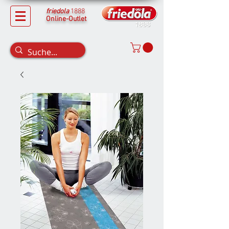
friedola
1888
Online-Outlet