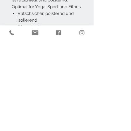
ist rutschfest und polsternd.
Optimal für Yoga, Sport und Fitnes.
Rutschsicher, polsternd und
isolierend
Pflegeleicht
Hygienischund
Hautsympathisch
100% Polyester, Vinyl-
Beschichtung
AGB
Impressum
Datenschutz
Widerruf
Kontakt
Barrierefrei
Individueller Zuschnitt
Wir akzeptieren:
Nehmen Sie Kontakt auf: