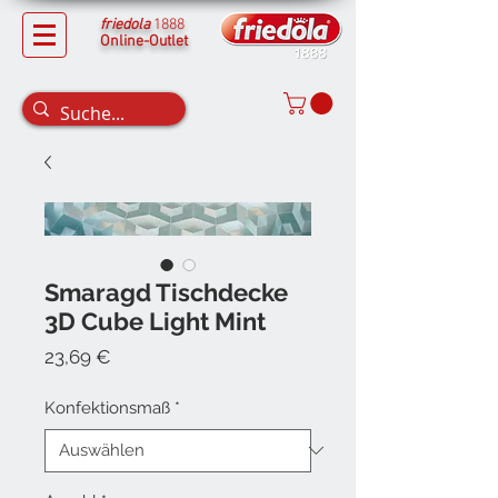
friedola
1888
Online-Outlet
Smaragd Tischdecke
3D Cube Light Mint
Preis
23,69 €
Konfektionsmaß
*