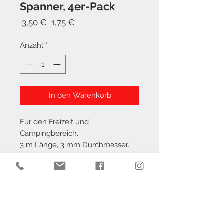
Spanner, 4er-Pack
Standardpreis
Sale-
 3,50 € 
1,75 €
Preis
Anzahl
*
In den Warenkorb
Für den Freizeit und
Campingbereich.
3 m Länge, 3 mm Durchmesser.
4 Stück Packung.
AGB
Impressum
Datenschutz
Widerruf
Kontakt
Barrierefrei