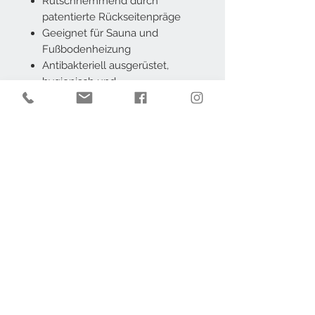
Rutschhemmend durch
patentierte Rückseitenpräge
Geeignet für Sauna und
Fußbodenheizung
Antibakteriell ausgerüstet,
hygienisch und
hautsympathisch
Temperaturbeständig von - 10
°C bis + 95 °C
Beständig gegen Reinigungs-
und Desinfektionsmittel
Frei von Blei, Cadmium und
AZO Farbstoffen
100 % Polyester, Vinyl-
Beschichtung
SYMPA-MOOSE
SYMPA-MOOSE bietet eine
unübertroffene