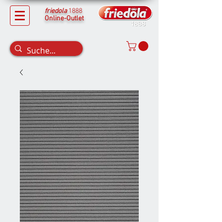
friedola
1888
Online-Outlet