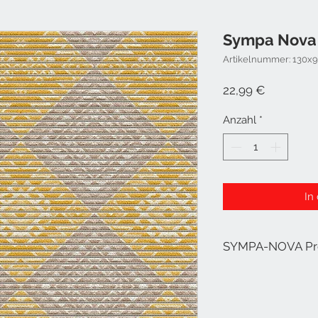
Sympa Nova 
Artikelnummer: 130x
Preis
22,99 €
Anzahl
*
In
SYMPA-NOVA P
SYMPA-NOVA bietet e
Oberflächenversiegel
mit Prismeneffekt und
Trägergewirke aus rei