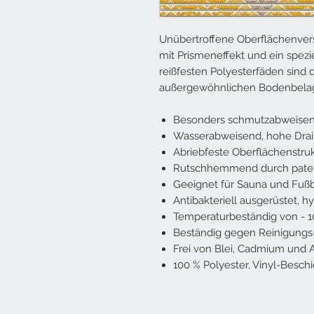
Unübertroffene Oberflächenvers
mit Prismeneffekt und ein spez
reißfesten Polyesterfäden sind d
außergewöhnlichen Bodenbelags
Besonders schmutzabweisend
Wasserabweisend, hohe Dra
Abriebfeste Oberflächenstru
Rutschhemmend durch patent
Geeignet für Sauna und Fu
Antibakteriell ausgerüstet,
Temperaturbeständig von - 10 
Beständig gegen Reinigungs-
Frei von Blei, Cadmium und 
100 % Polyester, Vinyl-Besch