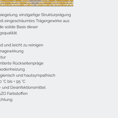
iegelung, einzigartige Strukturprägung
iell eingeschäumtes Trägergewirke aus
ie solide Basis dieser
qualität.
 und leicht zu reinigen
inagewirkung
ktur
ierte Rückseitenpräge
ßbodenheizung
 hygienisch und hautsympathisch
°C bis + 95 °C
 und Desinfektionsmittel
AZO Farbstoffen
ichtung