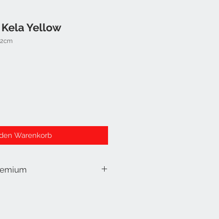
Kela Yellow
92cm
 den Warenkorb
remium
ine unübertroffene
ung, einzigartige Strukturprägung
 ein speziell eingeschäumtes
ßfesten Polyesterfäden sind die