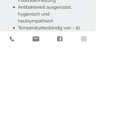
Fußbodenheizung
Antibakteriell ausgerüstet,
hygienisch und
hautsympathisch
Temperaturbeständig von - 10
°C bis + 95 °C
Beständig gegen Reinigungs-
und Desinfektionsmittel
Frei von Blei, Cadmium und
AZO Farbstoffen
100 % Polyester, Vinyl-
Beschichtung
SYMPA-NOVA Premium
SYMPA-NOVA bietet eine
Konfektionsbreite 65cm
unübertroffene
Oberflächenversiegelung, einzigartige
Strukturprägung mit Prismeneffekt und
ein speziell eingeschäumtes