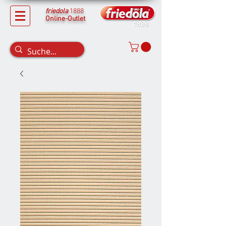
friedola
1888
Online-Outlet