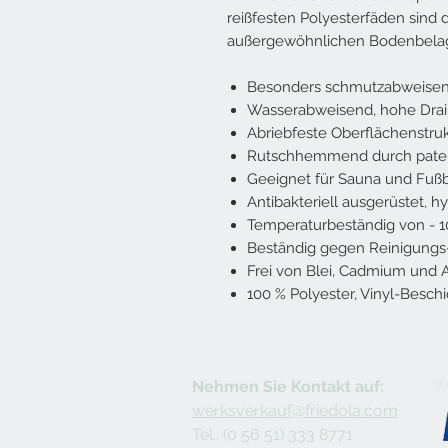
reißfesten Polyesterfäden sind d
außergewöhnlichen Bodenbelags
Besonders schmutzabweisend
Wasserabweisend, hohe Dra
Abriebfeste Oberflächenstru
Rutschhemmend durch patent
Geeignet für Sauna und Fu
Antibakteriell ausgerüstet,
Temperaturbeständig von - 10 
Beständig gegen Reinigungs-
Frei von Blei, Cadmium und 
100 % Polyester, Vinyl-Besch
Wi
Nehmen Sie Kontakt auf:
werksverkauf@friedola.com
Tel.: (0 56 51) 333 8771