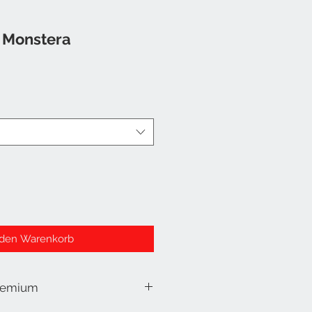
 Monstera
 den Warenkorb
remium