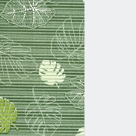
SYMPA-NOVA bietet e
Oberflächenversiegel
mit Prismeneffekt und
Trägergewirke aus rei
solide Basis dieser 
Bodenbelagsqualität.