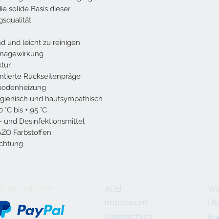
ie solide Basis dieser
qualität.
 und leicht zu reinigen
inagewirkung
ktur
ierte Rückseitenpräge
ßbodenheizung
 hygienisch und hautsympathisch
°C bis + 95 °C
 und Desinfektionsmittel
AZO Farbstoffen
ichtung
r akzeptieren:
AGB
Wi
Impressum
Üb
Datenschutz
Ko