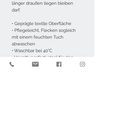
länger draußen liegen bleiben
darf.
• Geprägte textile Oberfläche
• Pflegeleicht, Flecken sogleich
mit einem feuchten Tuch
abwaschen
• Waschbar bei 40°C
• Verrottungsfest, ideal für den
Außenbereich
• Phthalatfrei – gemäß EU-
Richtlinie 2005/84/EG
• Frei von Blei, Cadmium und AZO
Farbstoffen
AGB
Impressum
Datenschutz
Widerruf
Kontakt