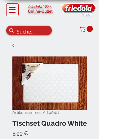
friedola
1888
Online-Outlet
Artikelnummer: Art.40411
Tischset Quadro White
Preis
5,99 €