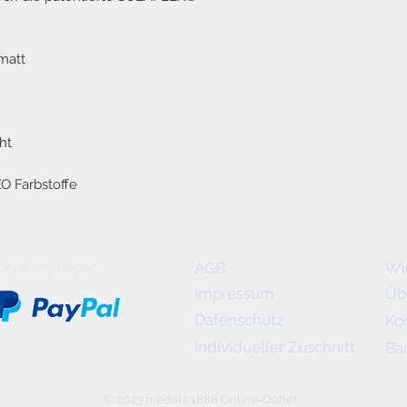
nmatt
ht
O Farbstoffe
r akzeptieren:
AGB
Wi
Impressum
Üb
Datenschutz
Ko
Individueller Zuschnitt
Bar
© 2023 friedola 1888 Online-
Outlet