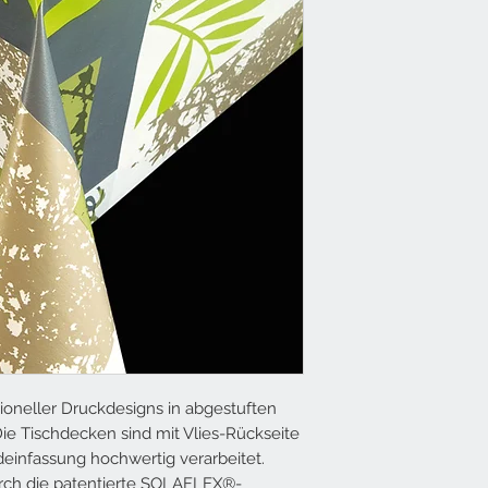
tioneller Druck­designs in abgestuften
Die Tischdecken sind mit Vlies-Rückseite
einfassung hochwertig verarbeitet.
durch die patentierte SOLAFLEX®-