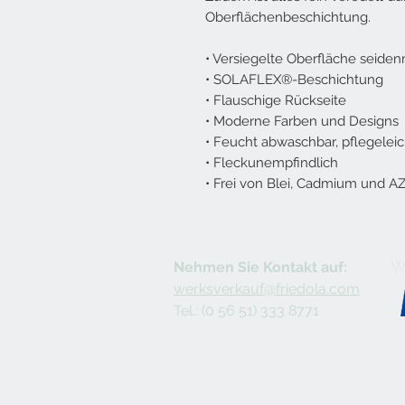
Oberflächenbeschichtung.
• Versiegelte Oberfläche seide
• SOLAFLEX®-Beschichtung
• Flauschige Rückseite
• Moderne Farben und Designs
• Feucht abwaschbar, pflegeleic
• Fleckunempfindlich
• Frei von Blei, Cadmium und AZ
Wi
Nehmen Sie Kontakt auf:
werksverkauf@friedola.com
Tel.: (0 56 51) 333 8771