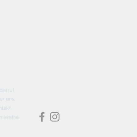
derruf
er uns
ntakt
rierefrei