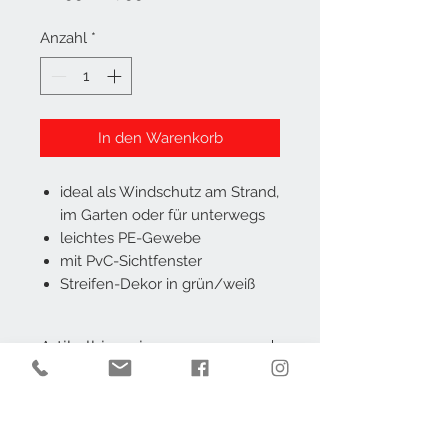
Preis
Anzahl
*
In den Warenkorb
ideal als Windschutz am Strand,
im Garten oder für unterwegs
leichtes PE-Gewebe
mit PvC-Sichtfenster
Streifen-Dekor in grün/weiß
Artikelhinweis
Der Artikel ist nicht originalverpackt.
AGB
Impressum
Datenschutz