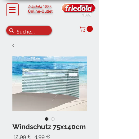
friedola
1888
Online-Outlet
Windschutz 75x140cm
Standardpreis
Sale-
 12,99 € 
4,99 €