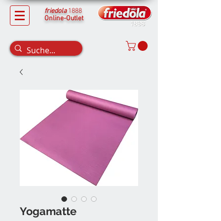
friedola
1888
Online-Outlet
Yogamatte