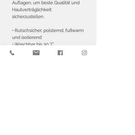
Auflagen, um beste Qualität und
Hautverträglichkeit
sicherzustellen.
• Rutschsicher, polsternd, fußwarm
und isolierend
• Waschbar bis 30 °C
• Pflegeleicht
• Hygienisch und hautsympathisch
Größe
61x180cm
AGB
Impressum
Datenschutz
Widerruf
Kontakt
Barrierefrei